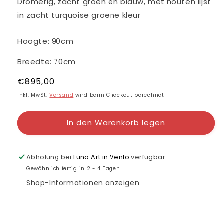
Dromerig, zacht groen en blauw, met houten lijst
in zacht turquoise groene kleur
Hoogte: 90cm
Breedte: 70cm
Normaler
€895,00
Preis
inkl. MwSt.
Versand
wird beim Checkout berechnet
In den Warenkorb legen
Abholung bei
Luna Art in Venlo
verfügbar
Gewöhnlich fertig in 2 - 4 Tagen
Shop-Informationen anzeigen