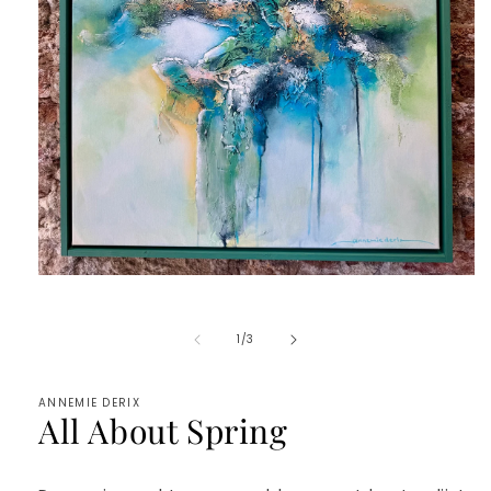
Medien
1
in
Modal
von
1
/
3
öffnen
ANNEMIE DERIX
All About Spring