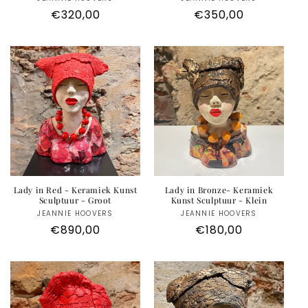
Anbieter:
Anbieter:
Normaler
€320,00
Normaler
€350,00
Preis
Preis
Lady in Red - Keramiek Kunst
Lady in Bronze- Keramiek
Sculptuur - Groot
Kunst Sculptuur - Klein
JEANNIE HOOVERS
Anbieter:
JEANNIE HOOVERS
Anbieter:
Normaler
€890,00
Normaler
€180,00
Preis
Preis