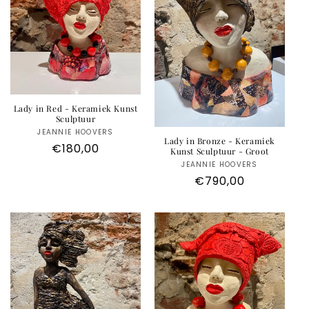
Lady in Red - Keramiek Kunst
Sculptuur
JEANNIE HOOVERS
Anbieter:
Lady in Bronze - Keramiek
Normaler
€180,00
Kunst Sculptuur - Groot
Preis
JEANNIE HOOVERS
Anbieter:
Normaler
€790,00
Preis