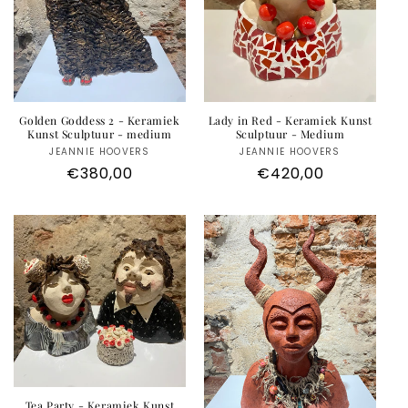
Golden Goddess 2 - Keramiek
Lady in Red - Keramiek Kunst
Kunst Sculptuur - medium
Sculptuur - Medium
JEANNIE HOOVERS
Anbieter:
JEANNIE HOOVERS
Anbieter:
Normaler
€380,00
Normaler
€420,00
Preis
Preis
Tea Party - Keramiek Kunst