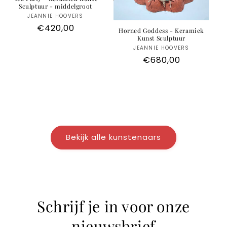
Sculptuur - middelgroot
JEANNIE HOOVERS
Anbieter:
Normaler
€420,00
Horned Goddess - Keramiek
Kunst Sculptuur
Preis
JEANNIE HOOVERS
Anbieter:
Normaler
€680,00
Preis
Bekijk alle kunstenaars
Schrijf je in voor onze
nieuwsbrief