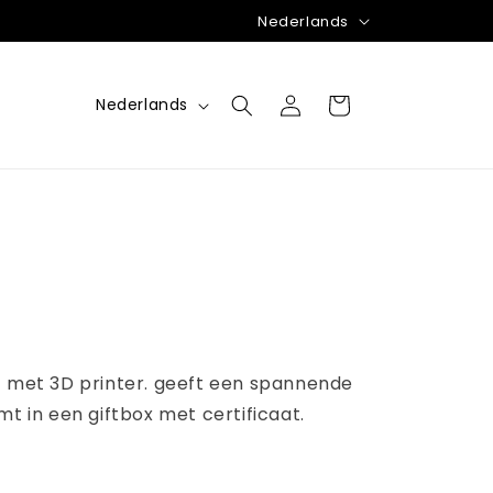
T
Nederlands
a
a
T
Inloggen
Winkelwagen
Nederlands
l
a
a
l
 met 3D printer. geeft een spannende
 in een giftbox met certificaat.