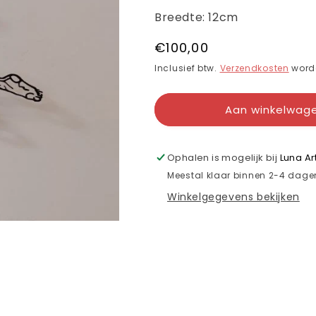
Breedte: 12cm
Normale
€100,00
prijs
Inclusief btw.
Verzendkosten
worde
Aan winkelwag
Ophalen is mogelijk bij
Luna Ar
Meestal klaar binnen 2-4 dage
Winkelgegevens bekijken