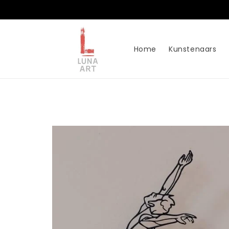
Meteen
naar de
content
Home
Kunstenaars
Ga direct naar
productinformatie