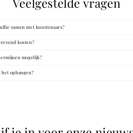
Veelgestelde vragen
ullie samen met kunstenaars?
 verzend kosten?
 termijnen mogelijk?
e het ophangen?
jf je in voor onze nieuw