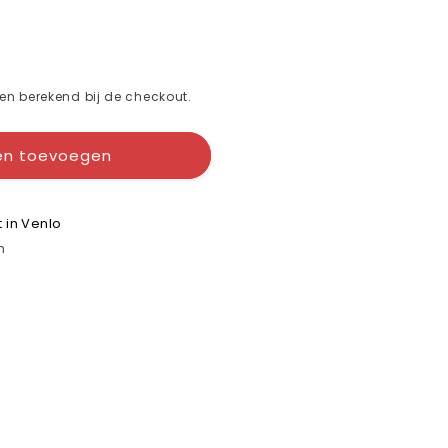
n berekend bij de checkout.
en toevoegen
t in Venlo
n